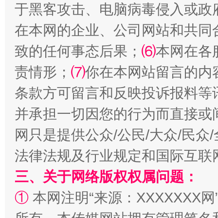
揭批美国五大"原罪"
"炒
于黑客攻击、电脑病毒侵入或政
在本网的企业、公司网站和共同
致的任何事态后果；
⑹
本网在各
责情形；
⑺
你在本网站留言的内
条款方可留言和反映投诉报料等
并承担一切因您的行为而直接或
网只是提供公众/公民/大众/民
解纷+调解+退费，一次搞定
法律法规及行业规定和国际互联
三、关于网络版权权属问题：
①
本网注明“来源：XXXXXXX网