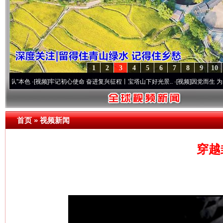
1
2
3
4
5
6
7
8
9
10
色
·[视频]
牢记初心使命 奋进复兴征程丨宝塔山下好光景..
·[视频]
因党而生 为党而战——
首页
»
视频新闻
穿越