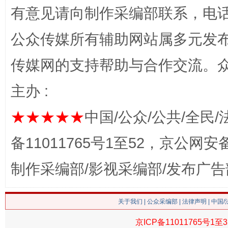
有意见请向制作采编部联系，电话：0
网上购药对药下症？
公众传媒所有辅助网站属多元发
传媒网的支持帮助与合作交流。
主办 :
★★★★★
中国/公众/公共/全民/
备11011765号1至52，京公网安备：
这是一记警钟！
谢
制作采编部/影视采编部/发布广告
关于我们
|
公众采编部
|
法律声明
| 中国
京ICP备11011765号1至3