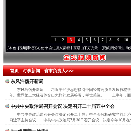
1
2
3
4
5
6
7
8
9
10
本色
·[视频]
牢记初心使命 奋进复兴征程丨宝塔山下好光景..
·[视频]
因党而生 为党而战—
首页
- 时事新闻 -
省市负责人>>>
东风浩荡开新局
东风浩荡开新局——习近平经济思想指引中国经济高质量发展行稳致远
年。世界第二大经济体交出怎样的发展答卷，举世关注。 上半年，面对
中共中央政治局召开会议 决定召开二十届五中全会
中共中央政治局召开会议决定召开二十届五中全会分析研究当前经
习近平主持会议 中共中央政治局7月30日召开会议，决定今年10月在北