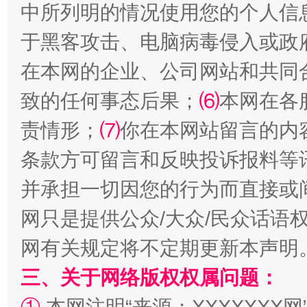
中所列明的情况使用您的个人信
于黑客攻击、电脑病毒侵入或政
解纷+调解+退费，一次搞定
在本网的企业、公司网站和共同
致的任何事态后果；
⑹
本网在各
责情形；
⑺
你在本网站留言的内
条款方可留言和反映投诉报料等
并承担一切因您的行为而直接或
网只是提供公众/大众/民众话语
站台名比不上好声名
网有关规定将不定期更新本声明
三、关于网络版权权属问题：