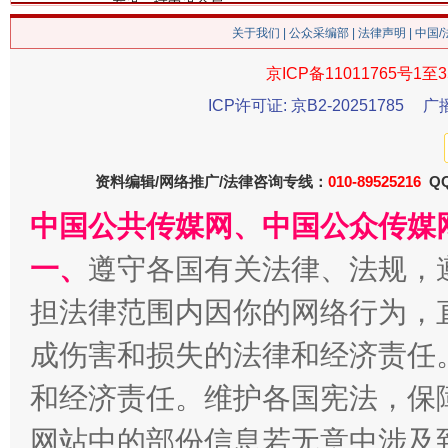
关于我们
|
公众采编部
|
法律声明
| 中国
京ICP备11011765号1至3
ICP许可证: 京B2-20251785
广
习近平的博鳌关键词
资料编辑/网络推广/法律咨询专线：
010-89525216
QQ
魏明亮
中国公共传媒网、中国公众传媒
一、
遵守各国有关法律、法规，
担法律范围内因你的网络行为，
成伤害和损失的法律和经济责任
和经济责任。维护各国宪法，保
网站中的部份信息若无意中涉及
生
“刷贴”乱象丛生