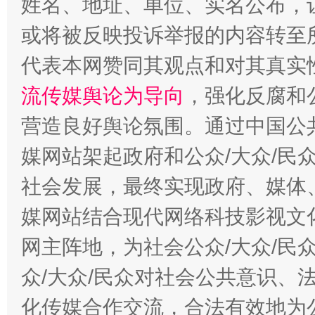
姓名、地址、单位、实名公布，让
或将被反映投诉举报的内容转至
这是一记警钟！
谢
代表本网赞同其观点和对其真实
流传媒舆论为导向
，强化反腐和
营造良好舆论氛围。通过中国公共
媒网站架起政府和公众/大众/民
社会发展，最终实现政府、媒体、
媒网站结合现代网络科技影视文
今
在谋一域中谋全局
网主阵地，为社会公众/大众/民
众/大众/民众对社会公共意识、
化传媒合作交流，合法有效地为公