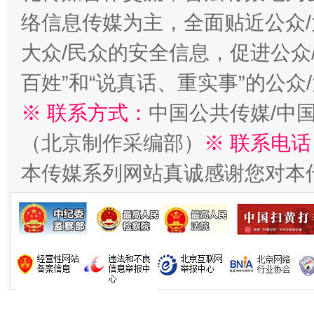
络信息传媒为主，全面贴近公众/
大众/民众的安全信息，促进公众
百姓”和“说真话、重实事”的公众
习近平的博鳌关键词
魏明亮
※ 联系方式：
中国公共传媒/中
（北京制作采编部）
※ 联系电话
本传媒系列网站真诚感谢您对本
生
“刷贴”乱象丛生