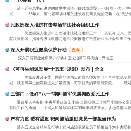
“一代接着一代干”
从习近平总书记讲述的故事中感悟正确政绩观⑬"一代接着一代干"中
兴 55年来，河北塞罕坝林场的建设者们听从党的召唤，在"黄沙遮天
民政部深入推进打击整治非法社会组织工作
民政部深入推进打击整治非法社会组织工作 2026年以来，民
院决策部署，指导各级民政部门毫不松懈推进打击整治非法社会组织工作，
深入开展职业健康保护行动
【视频】
深入开展职业健康保护行动中国法治新闻网摘编：亓淦玉
《可再生能源发展“十五五”规划》发布｜全文
国家发展改革委、国家能源局日前联合印发的《可再生能源发展"十
网上购药对药下症？
期，我国可再生能源将进入扩量提质、可靠替代的新发展阶段。 规划提出
三部门：做好"八一"期间拥军优属拥政爱民工作
退役军人事务部 中央军委政治工作部 全国双拥工作领导小组办公室
爱民工作的通知 中国人民解放军建军99周年即将来临。各地各部队要坚
严有力度 暖有温度 靶向施治激励党员干部担当作为
落实五次全会精神见行动丨靶向施治激励党员干部担当作为中央纪